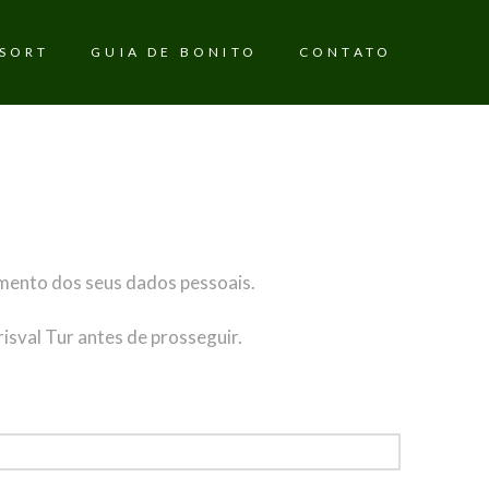
ESORT
GUIA DE BONITO
CONTATO
amento dos seus dados pessoais.
isval Tur antes de prosseguir.